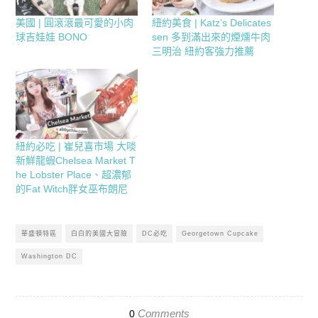
美國 | 圓滾滾最可愛的小肉
紐約美食 | Katz’s Delicates
球吉娃娃 BONO
sen 多到滿出來的煙燻牛肉
三明治 紐約客強力推薦
紐約必吃 | 崔兒喜市場 大啖
新鮮龍蝦Chelsea Market T
he Lobster Place、超濃郁
的Fat Witch胖女巫布朗尼
華盛頓特區
白白的美國大冒險
DC必吃
Georgetown Cupcake
Washington DC
Comments
0