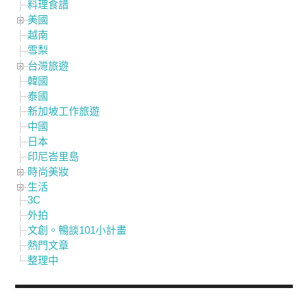
料理食譜
美國
越南
雪梨
台灣旅遊
韓國
泰國
新加坡工作旅遊
中國
日本
印尼峇里島
時尚美妝
生活
3C
外拍
文創。暢談101小計畫
熱門文章
整理中