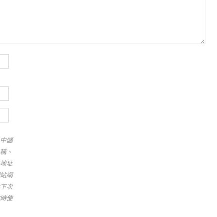
中儲
稱、
地址
站網
下次
時使