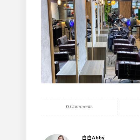
Comments
0
白白Abby