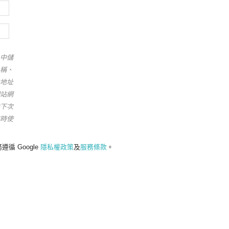
中儲
稱、
地址
站網
下次
時使
遵循 Google
隱私權政策
及
服務條款
。