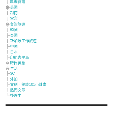
料理食譜
美國
越南
雪梨
台灣旅遊
韓國
泰國
新加坡工作旅遊
中國
日本
印尼峇里島
時尚美妝
生活
3C
外拍
文創。暢談101小計畫
熱門文章
整理中