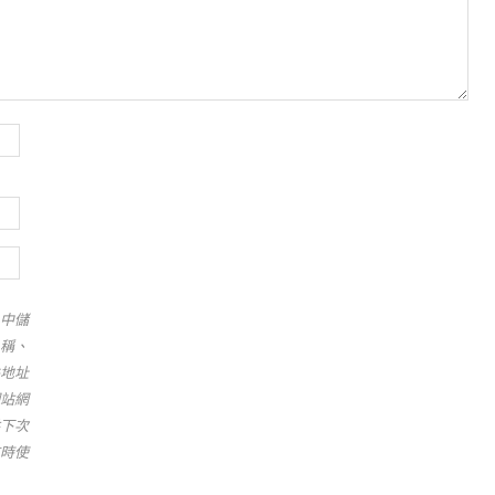
中儲
稱、
地址
站網
下次
時使