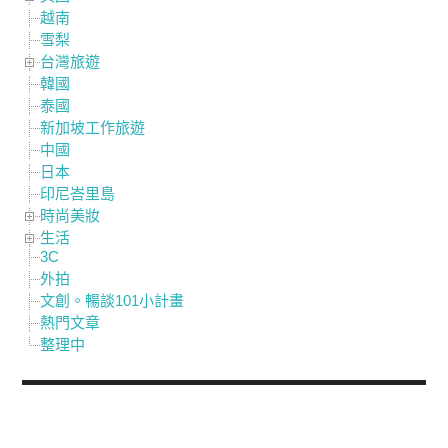
越南
雪梨
台灣旅遊
韓國
泰國
新加坡工作旅遊
中國
日本
印尼峇里島
時尚美妝
生活
3C
外拍
文創。暢談101小計畫
熱門文章
整理中