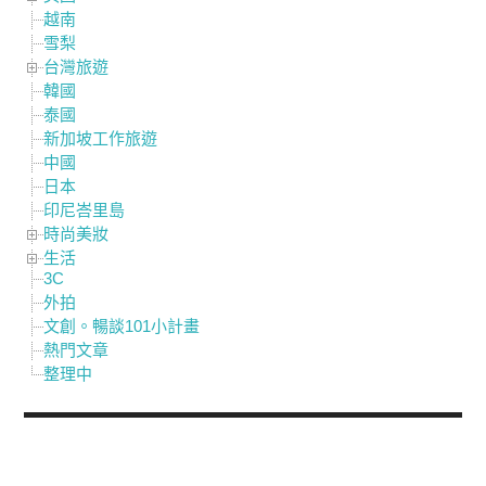
越南
雪梨
台灣旅遊
韓國
泰國
新加坡工作旅遊
中國
日本
印尼峇里島
時尚美妝
生活
3C
外拍
文創。暢談101小計畫
熱門文章
整理中