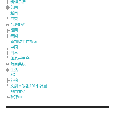
料理食譜
美國
越南
雪梨
台灣旅遊
韓國
泰國
新加坡工作旅遊
中國
日本
印尼峇里島
時尚美妝
生活
3C
外拍
文創。暢談101小計畫
熱門文章
整理中