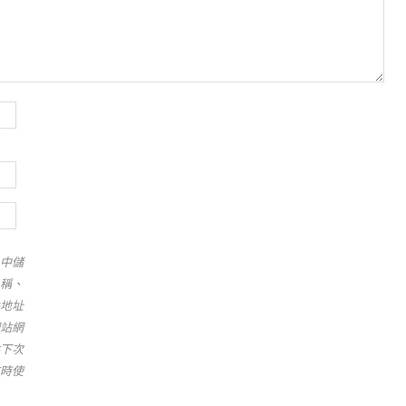
中儲
稱、
地址
站網
下次
時使