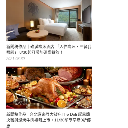
新聞稿作品｜礁溪寒沐酒店 「入住寒沐，三餐我
照顧」 8/30起訂房加碼贈餐飲！
2021-08-30
新聞稿作品 | 台北喜來登大飯店The Deli 感恩節
火雞與爐烤牛肉禮籃上市，11/30前享早鳥9折優
惠