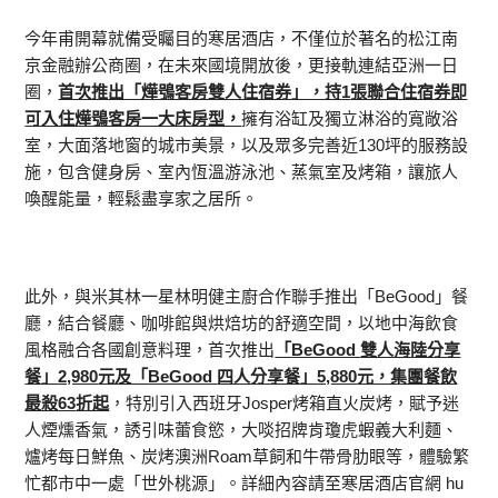
今年甫開幕就備受矚目的寒居酒店，不僅位於著名的松江南
京金融辦公商圈，在未來國境開放後，更接軌連結亞洲一日
圈，
首次推出「燁鴞客房雙人住宿券」，持
1
張聯合住宿券即
可入住燁鴞客房一大床房型，
擁有浴缸及獨立淋浴的寬敞浴
室，大面落地窗的城市美景，以及眾多完善近130坪的服務設
施，包含健身房、室內恆溫游泳池、蒸氣室及烤箱，讓旅人
喚醒能量，輕鬆盡享家之居所。
此外，與米其林一星林明健主廚合作聯手推出「BeGood」餐
廳，結合餐廳、咖啡館與烘焙坊的舒適空間，以地中海飲食
風格融合各國創意料理，首次推出
「
BeGood
雙人海陸分享
餐」
2,980
元及「
BeGood
四人分享餐」
5,880
元，集團餐飲
最殺
63
折起
，特別引入西班牙Josper烤箱直火炭烤，賦予迷
人煙燻香氣，誘引味蕾食慾，大啖招牌肯瓊虎蝦義大利麵、
爐烤每日鮮魚、炭烤澳洲Roam草飼和牛帶骨肋眼等，體驗繁
忙都市中一處「世外桃源」。詳細內容請至寒居酒店官網 hu