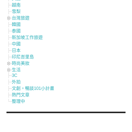
越南
雪梨
台灣旅遊
韓國
泰國
新加坡工作旅遊
中國
日本
印尼峇里島
時尚美妝
生活
3C
外拍
文創。暢談101小計畫
熱門文章
整理中