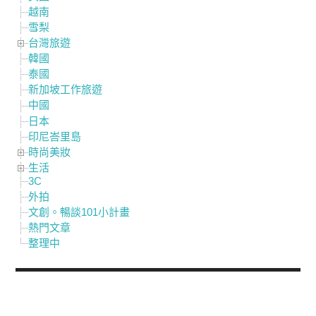
越南
雪梨
台灣旅遊
韓國
泰國
新加坡工作旅遊
中國
日本
印尼峇里島
時尚美妝
生活
3C
外拍
文創。暢談101小計畫
熱門文章
整理中