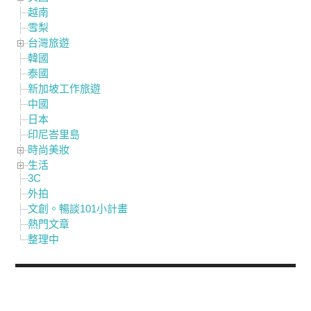
越南
雪梨
台灣旅遊
韓國
泰國
新加坡工作旅遊
中國
日本
印尼峇里島
時尚美妝
生活
3C
外拍
文創。暢談101小計畫
熱門文章
整理中