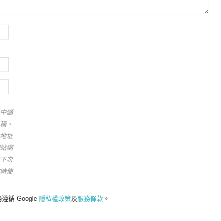
中儲
稱、
地址
站網
下次
時使
遵循 Google
隱私權政策
及
服務條款
。