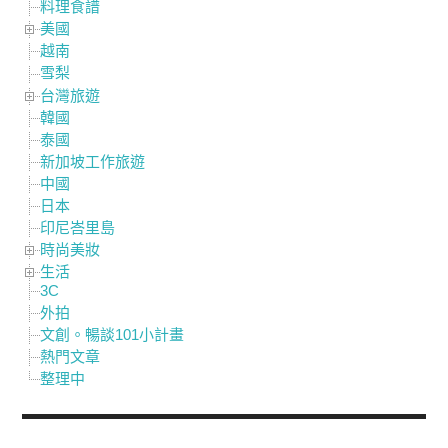
料理食譜
美國
越南
雪梨
台灣旅遊
韓國
泰國
新加坡工作旅遊
中國
日本
印尼峇里島
時尚美妝
生活
3C
外拍
文創。暢談101小計畫
熱門文章
整理中