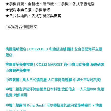
★手機買賣、全新機、展示機、二手機、各式平板電腦
★現場專業包膜、手機維修
★各式保護貼、各式手機殼與皮套
#本篇為合作體驗文
桃園最新飯店 | COZZI BLU 和逸飯店桃園館 全台首間海洋主題
飯店
桃園青埔餐廳推薦 | COZZI MARKET 逸·市集自助餐廳 海邊碼頭
市集搬進餐廳裡
中壢餐廳 | 風太日式燒肉屋 大口享肉最過癮 中壢火車站吃到飽
中壢 | 超澎湃超浮誇無菜單日本料理 武田信玄 一人只要880 免服
務費 附停車場
中壢 | 藏壽司 Kura Sushi 可以轉扭蛋的超可愛旋轉壽司 ♥ 桃園