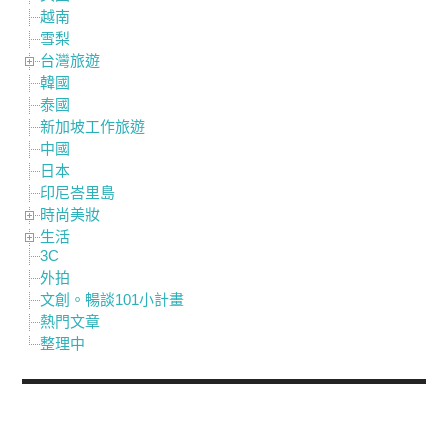
越南
雪梨
台灣旅遊
韓國
泰國
新加坡工作旅遊
中國
日本
印尼峇里島
時尚美妝
生活
3C
外拍
文創。暢談101小計畫
熱門文章
整理中