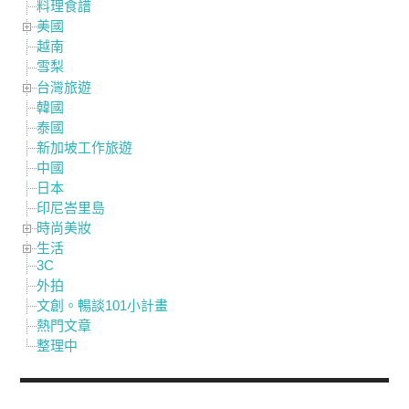
料理食譜
美國
越南
雪梨
台灣旅遊
韓國
泰國
新加坡工作旅遊
中國
日本
印尼峇里島
時尚美妝
生活
3C
外拍
文創。暢談101小計畫
熱門文章
整理中