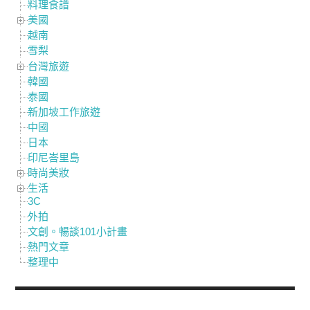
料理食譜
美國
越南
雪梨
台灣旅遊
韓國
泰國
新加坡工作旅遊
中國
日本
印尼峇里島
時尚美妝
生活
3C
外拍
文創。暢談101小計畫
熱門文章
整理中