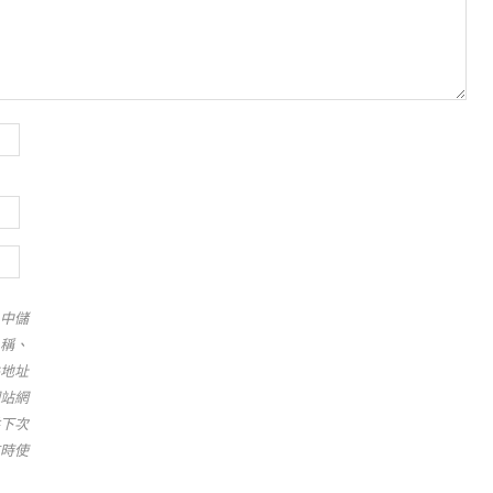
中儲
稱、
地址
站網
下次
時使