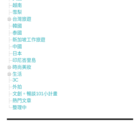
越南
雪梨
台灣旅遊
韓國
泰國
新加坡工作旅遊
中國
日本
印尼峇里島
時尚美妝
生活
3C
外拍
文創。暢談101小計畫
熱門文章
整理中