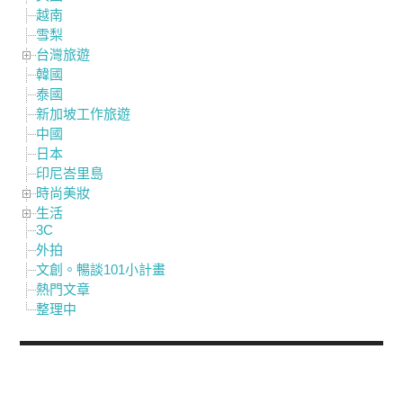
越南
雪梨
台灣旅遊
韓國
泰國
新加坡工作旅遊
中國
日本
印尼峇里島
時尚美妝
生活
3C
外拍
文創。暢談101小計畫
熱門文章
整理中