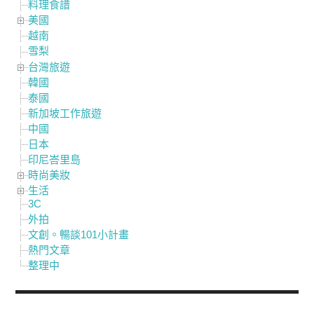
料理食譜
美國
越南
雪梨
台灣旅遊
韓國
泰國
新加坡工作旅遊
中國
日本
印尼峇里島
時尚美妝
生活
3C
外拍
文創。暢談101小計畫
熱門文章
整理中