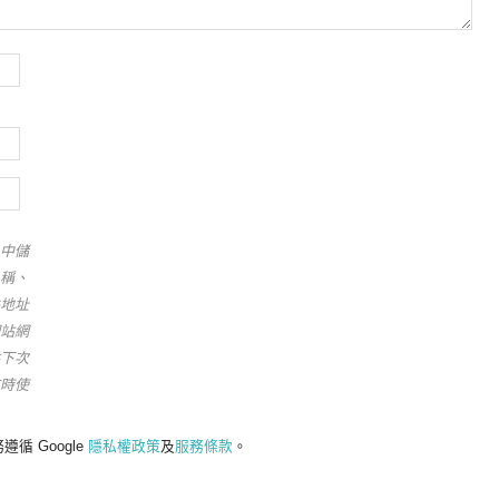
中儲
稱、
地址
站網
下次
時使
遵循 Google
隱私權政策
及
服務條款
。