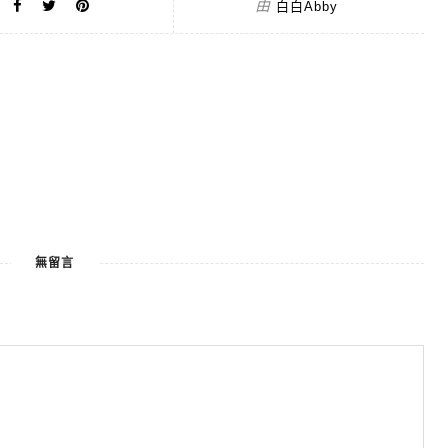
由
白白Abby
無留言