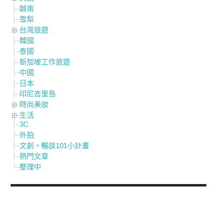
越南
雪梨
台灣旅遊
韓國
泰國
新加坡工作旅遊
中國
日本
印尼峇里島
時尚美妝
生活
3C
外拍
文創。暢談101小計畫
熱門文章
整理中