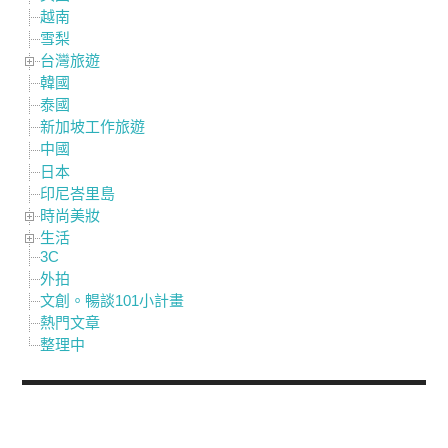
越南
雪梨
台灣旅遊
韓國
泰國
新加坡工作旅遊
中國
日本
印尼峇里島
時尚美妝
生活
3C
外拍
文創。暢談101小計畫
熱門文章
整理中