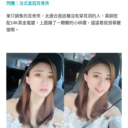
閃耀｜法式皇冠耳骨夾
單只銷售的耳骨夾，太適合我這種沒有穿耳洞的人，黃銅搭
配14K真金電鍍，上面鑲了一顆顆的小碎鑽，遠遠看就很華麗
搶眼。