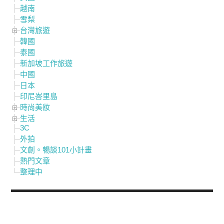
越南
雪梨
台灣旅遊
韓國
泰國
新加坡工作旅遊
中國
日本
印尼峇里島
時尚美妝
生活
3C
外拍
文創。暢談101小計畫
熱門文章
整理中