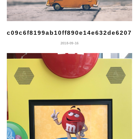
c09c6f8199ab10ff890e14e632de62077
2018-09-16