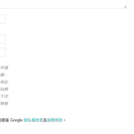
中儲
稱、
地址
站網
下次
時使
遵循 Google
隱私權政策
及
服務條款
。