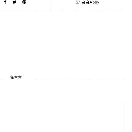
由
白白Abby
無留言