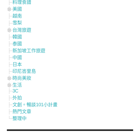
料理食譜
美國
越南
雪梨
台灣旅遊
韓國
泰國
新加坡工作旅遊
中國
日本
印尼峇里島
時尚美妝
生活
3C
外拍
文創。暢談101小計畫
熱門文章
整理中