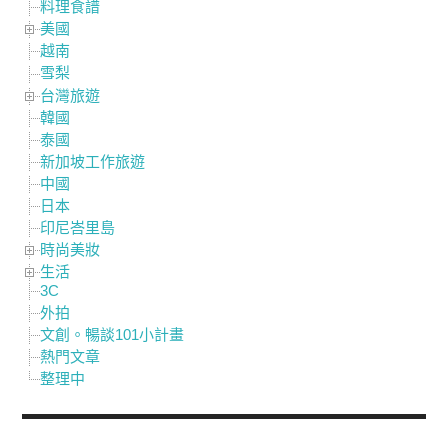
料理食譜
美國
越南
雪梨
台灣旅遊
韓國
泰國
新加坡工作旅遊
中國
日本
印尼峇里島
時尚美妝
生活
3C
外拍
文創。暢談101小計畫
熱門文章
整理中