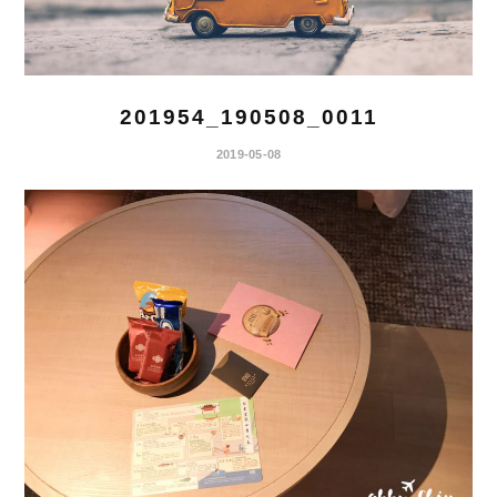
201954_190508_0011
2019-05-08