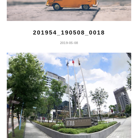
201954_190508_0018
2019-05-08