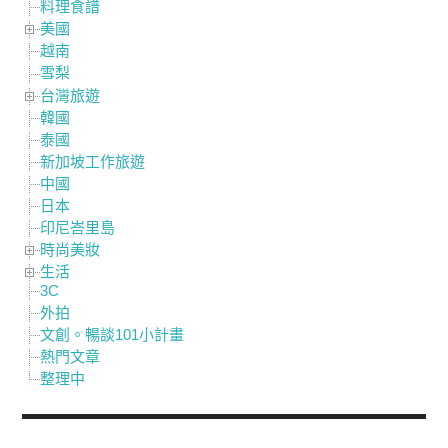
料理食譜
美國
越南
雪梨
台灣旅遊
韓國
泰國
新加坡工作旅遊
中國
日本
印尼峇里島
時尚美妝
生活
3C
外拍
文創。暢談101小計畫
熱門文章
整理中