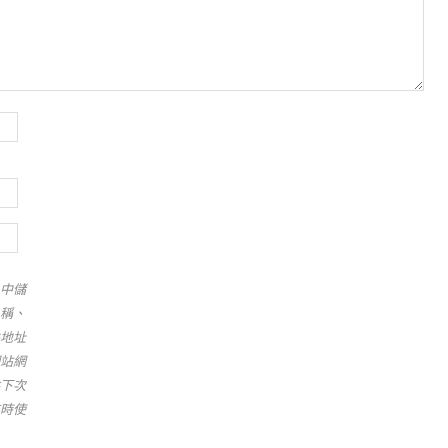
中儲
稱、
地址
站網
下次
時使