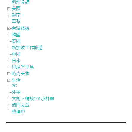
料理食譜
美國
越南
雪梨
台灣旅遊
韓國
泰國
新加坡工作旅遊
中國
日本
印尼峇里島
時尚美妝
生活
3C
外拍
文創。暢談101小計畫
熱門文章
整理中