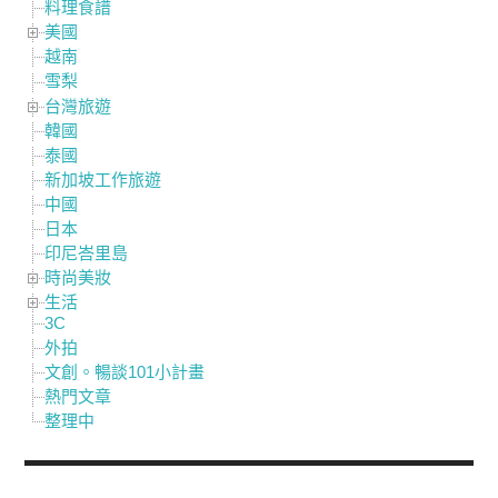
料理食譜
美國
越南
雪梨
台灣旅遊
韓國
泰國
新加坡工作旅遊
中國
日本
印尼峇里島
時尚美妝
生活
3C
外拍
文創。暢談101小計畫
熱門文章
整理中