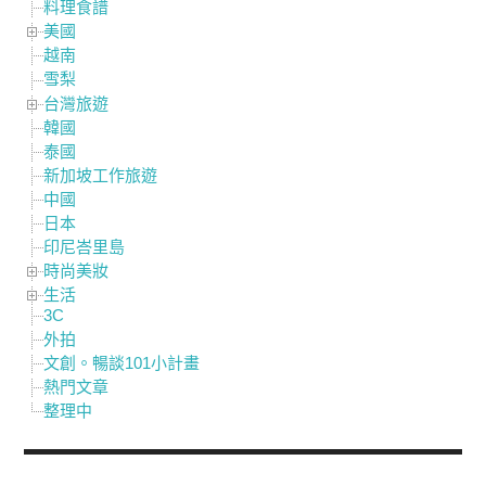
料理食譜
美國
越南
雪梨
台灣旅遊
韓國
泰國
新加坡工作旅遊
中國
日本
印尼峇里島
時尚美妝
生活
3C
外拍
文創。暢談101小計畫
熱門文章
整理中