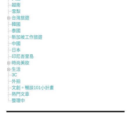
越南
雪梨
台灣旅遊
韓國
泰國
新加坡工作旅遊
中國
日本
印尼峇里島
時尚美妝
生活
3C
外拍
文創。暢談101小計畫
熱門文章
整理中