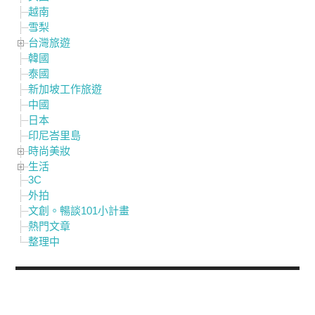
越南
雪梨
台灣旅遊
韓國
泰國
新加坡工作旅遊
中國
日本
印尼峇里島
時尚美妝
生活
3C
外拍
文創。暢談101小計畫
熱門文章
整理中