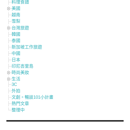
料理食譜
美國
越南
雪梨
台灣旅遊
韓國
泰國
新加坡工作旅遊
中國
日本
印尼峇里島
時尚美妝
生活
3C
外拍
文創。暢談101小計畫
熱門文章
整理中