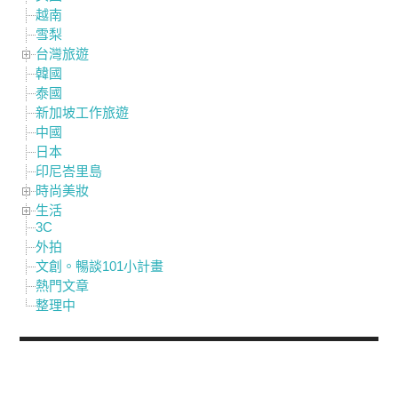
越南
雪梨
台灣旅遊
韓國
泰國
新加坡工作旅遊
中國
日本
印尼峇里島
時尚美妝
生活
3C
外拍
文創。暢談101小計畫
熱門文章
整理中