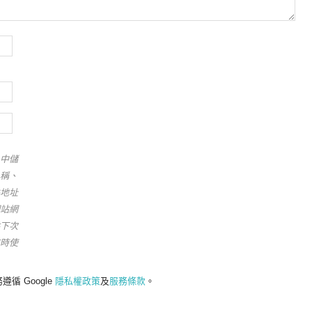
中儲
稱、
地址
站網
下次
時使
遵循 Google
隱私權政策
及
服務條款
。