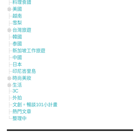
料理食譜
美國
越南
雪梨
台灣旅遊
韓國
泰國
新加坡工作旅遊
中國
日本
印尼峇里島
時尚美妝
生活
3C
外拍
文創。暢談101小計畫
熱門文章
整理中