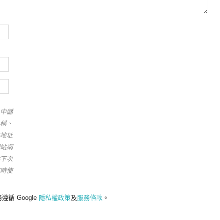
中儲
稱、
地址
站網
下次
時使
遵循 Google
隱私權政策
及
服務條款
。