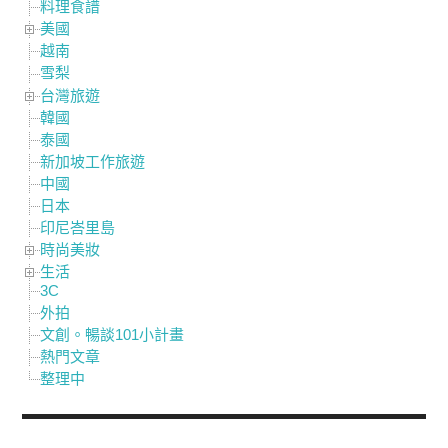
料理食譜
美國
越南
雪梨
台灣旅遊
韓國
泰國
新加坡工作旅遊
中國
日本
印尼峇里島
時尚美妝
生活
3C
外拍
文創。暢談101小計畫
熱門文章
整理中