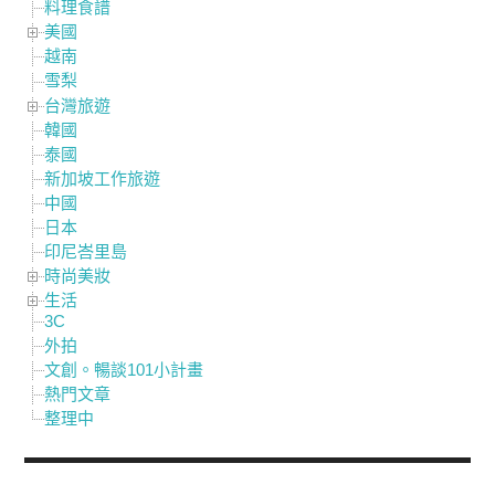
料理食譜
美國
越南
雪梨
台灣旅遊
韓國
泰國
新加坡工作旅遊
中國
日本
印尼峇里島
時尚美妝
生活
3C
外拍
文創。暢談101小計畫
熱門文章
整理中