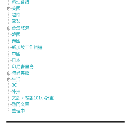
料理食譜
美國
越南
雪梨
台灣旅遊
韓國
泰國
新加坡工作旅遊
中國
日本
印尼峇里島
時尚美妝
生活
3C
外拍
文創。暢談101小計畫
熱門文章
整理中