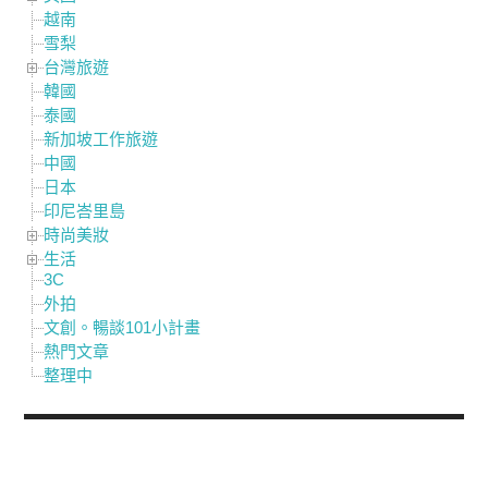
越南
雪梨
台灣旅遊
韓國
泰國
新加坡工作旅遊
中國
日本
印尼峇里島
時尚美妝
生活
3C
外拍
文創。暢談101小計畫
熱門文章
整理中