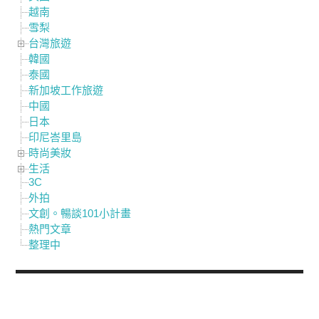
越南
雪梨
台灣旅遊
韓國
泰國
新加坡工作旅遊
中國
日本
印尼峇里島
時尚美妝
生活
3C
外拍
文創。暢談101小計畫
熱門文章
整理中